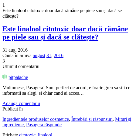
1
Este linalool citotoxic doar dacă rămâne pe piele sau și dacă se
clătește?
Este linalool citotoxic doar dacă rămâne
pe piele sau și dacă se clătește?
31 aug. 2016
Caută în arhivă
august
31
,
2016
3
Ultimul comentariu
pitpalache
Multumesc, Pasagera! Sunt perfect de acord, e foarte greu sa stii ce
informatii sa alegi, si chiar cand ai acces…
Adaugă comentariu
Publicat în
Ingredientele produselor cosmetice
,
Întrebări și răspunsuri
,
Mituri și
ingrediente
,
Pasagera răspunde
Etichete
citotoxic
,
linalool