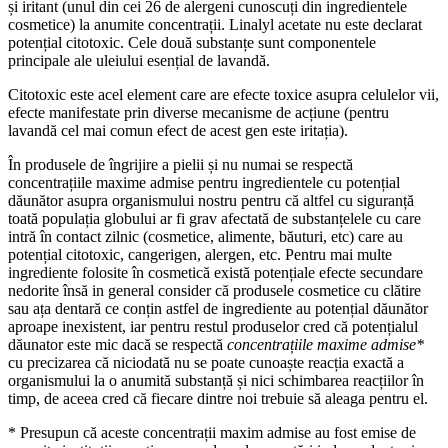
și iritant (unul din cei 26 de alergeni cunoscuți din ingredientele
cosmetice) la anumite concentrații. Linalyl acetate nu este declarat
potențial citotoxic. Cele două substanțe sunt componentele
principale ale uleiului esențial de lavandă.
Citotoxic este acel element care are efecte toxice asupra celulelor vii,
efecte manifestate prin diverse mecanisme de acțiune (pentru
lavandă cel mai comun efect de acest gen este iritația).
În produsele de îngrijire a pielii și nu numai se respectă
concentrațiile maxime admise pentru ingredientele cu potențial
dăunător asupra organismului nostru pentru că altfel cu siguranță
toată populația globului ar fi grav afectată de substanțelele cu care
intră în contact zilnic (cosmetice, alimente, băuturi, etc) care au
potențial citotoxic, cangerigen, alergen, etc. Pentru mai multe
ingrediente folosite în cosmetică există potențiale efecte secundare
nedorite însă in general consider că produsele cosmetice cu clătire
sau ața dentară ce conțin astfel de ingrediente au potențial dăunător
aproape inexistent, iar pentru restul produselor cred că potențialul
dăunator este mic dacă se respectă
concentrațiile maxime admise*
cu precizarea că niciodată nu se poate cunoaște reacția exactă a
organismului la o anumită substanță și nici schimbarea reacțiilor în
timp, de aceea cred că fiecare dintre noi trebuie să aleaga pentru el.
* Presupun că aceste concentrații maxim admise au fost emise de