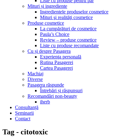
Liste cu produse pentru păr
Mituri și ingrediente
Ingredientele produselor cosmetice
Mituri şi realităţi cosmetice
Produse cosmetice
La cumpărături de cosmetice
Paula’s Choice
Review – produse cosmetice
Liste cu produse recomandate
Cu și despre Pasagera
Experienţa personală
Rutina Pasagerei
Cartea Pasagerei
Machiaj
Diverse
Pasagera răspunde
Întrebări și răspunsuri
Recomandări non-beauty
iherb
Consultanță
Seminarii
Contact
Tag - citotoxic