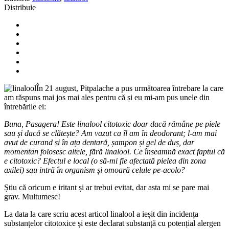
Distribuie
În 21 august, Pitpalache a pus următoarea întrebare la care
am răspuns mai jos mai ales pentru că și eu mi-am pus unele din
întrebările ei:
Buna, Pasagera! Este linalool citotoxic doar dacă rămâne pe piele
sau și dacă se clătește? Am vazut ca îl am în deodorant; l-am mai
avut de curand și în ața dentară, șampon și gel de duș, dar
momentan folosesc altele, fără linalool. Ce înseamnă exact faptul că
e citotoxic? Efectul e local (o să-mi fie afectată pielea din zona
axilei) sau intră în organism și omoară celule pe-acolo?
Știu că oricum e iritant și ar trebui evitat, dar asta mi se pare mai
grav. Multumesc!
La data la care scriu acest articol linalool a ieșit din incidența
substanțelor citotoxice și este declarat substanță cu potențial alergen