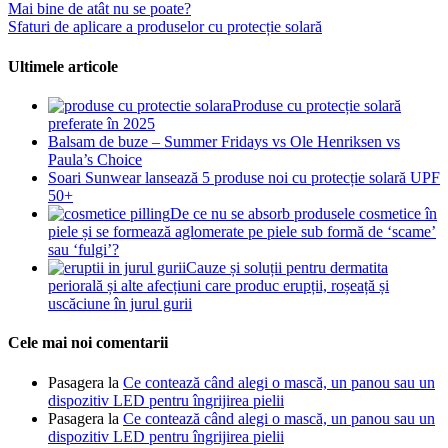
Mai bine de atât nu se poate?
Sfaturi de aplicare a produselor cu protecție solară
Ultimele articole
Produse cu protecție solară
preferate în 2025
Balsam de buze – Summer Fridays vs Ole Henriksen vs
Paula’s Choice
Soari Sunwear lansează 5 produse noi cu protecție solară UPF
50+
De ce nu se absorb produsele cosmetice în
piele și se formează aglomerate pe piele sub formă de ‘scame’
sau ‘fulgi’?
Cauze și soluții pentru dermatita
periorală și alte afecțiuni care produc erupții, roșeață și
uscăciune în jurul gurii
Cele mai noi comentarii
Pasagera
la
Ce contează când alegi o mască, un panou sau un
dispozitiv LED pentru îngrijirea pielii
Pasagera
la
Ce contează când alegi o mască, un panou sau un
dispozitiv LED pentru îngrijirea pielii