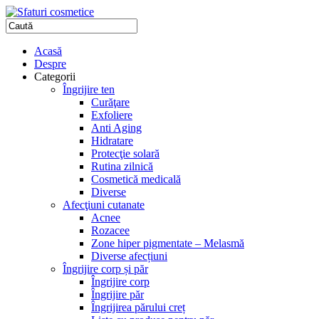
Acasă
Despre
Categorii
Îngrijire ten
Curăţare
Exfoliere
Anti Aging
Hidratare
Protecţie solară
Rutina zilnică
Cosmetică medicală
Diverse
Afecţiuni cutanate
Acnee
Rozacee
Zone hiper pigmentate – Melasmă
Diverse afecțiuni
Îngrijire corp și păr
Îngrijire corp
Îngrijire păr
Îngrijirea părului creț