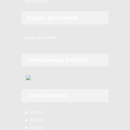
îngrijirea pielii
Pagina de facebook
Pagina de facebook
Aromaterapie holistică
Arhiva articole
►
2025 (5)
►
sept. (1)
►
2024 (6)
Produse cu protecție solară preferate
►
►
iul. (1)
oct. (2)
►
2023 (4)