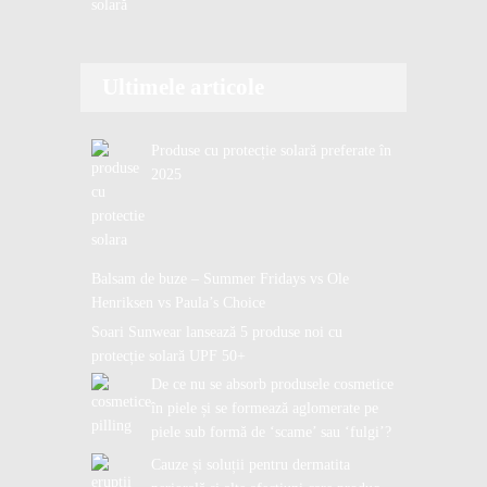
solară
Ultimele articole
Produse cu protecție solară preferate în
2025
Balsam de buze – Summer Fridays vs Ole
Henriksen vs Paula’s Choice
Soari Sunwear lansează 5 produse noi cu
protecție solară UPF 50+
De ce nu se absorb produsele cosmetice
în piele și se formează aglomerate pe
piele sub formă de ‘scame’ sau ‘fulgi’?
Cauze și soluții pentru dermatita