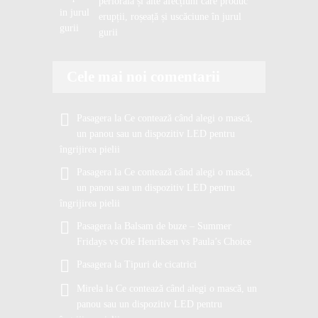
periorală și alte afecțiuni care produc
erupții, roșeață și uscăciune în jurul
gurii
Cele mai noi comentarii
Pasagera
la
Ce contează când alegi o mască,
un panou sau un dispozitiv LED pentru
îngrijirea pielii
Pasagera
la
Ce contează când alegi o mască,
un panou sau un dispozitiv LED pentru
îngrijirea pielii
Pasagera
la
Balsam de buze – Summer
Fridays vs Ole Henriksen vs Paula’s Choice
Pasagera
la
Tipuri de cicatrici
Mirela
la
Ce contează când alegi o mască, un
panou sau un dispozitiv LED pentru