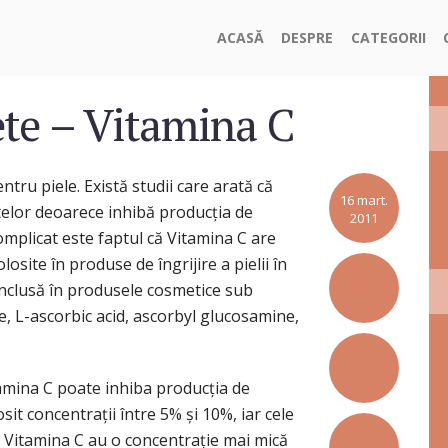
ACASĂ
DESPRE
CATEGORII
ete – Vitamina C
ntru piele. Există studii care arată că
16 mart.
telor deoarece inhibă producţia de
2011
omplicat este faptul că Vitamina C are
osite în produse de îngrijire a pielii în
99
 inclusă în produsele cosmetice sub
 L-ascorbic acid, ascorbyl glucosamine,
itamina C poate inhiba producţia de
it concentraţii între 5% şi 10%, iar cele
 Vitamina C au o concentraţie mai mică