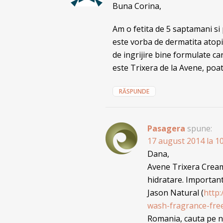
Buna Corina,
Am o fetita de 5 saptamani si 
este vorba de dermatita atopi
de ingrijire bine formulate c
este Trixera de la Avene, po
RĂSPUNDE
Pasagera
spune:
17 august 2014 la 1
Dana,
Avene Trixera Cream
hidratare. Important
Jason Natural (
http
wash-fragrance-free
Romania, cauta pe ne