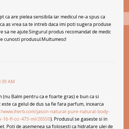
pt ca are pielea sensibila iar medicul ne-a spus ca
ca as vrea sa te intreb daca imi poti sugera produse
are sa ne ajute.Singurul produs recomandat de medic
ate cunosti produsul.Multumesc!
0:39 AM
 (nu Balm pentru ca e foarte gras) e bun ca si
 este ca gelul de dus sa fie fara parfum, incearca
://www.iherb.com/jason-natural-pure-natural-body-
-16-fl-oz-473-ml/20550
). Produsul se gaseste si in
t. Poti de asemenea sa folosesti ca hidratare ulei de