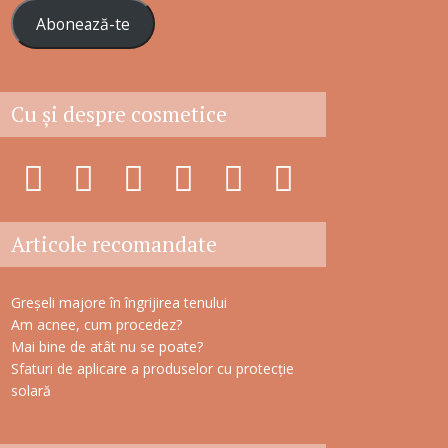
r
Abonează-te
e
s
ă
e
Cu şi despre cosmetice
m
a
i
l
Articole recomandate
Greșeli majore în îngrijirea tenului
Am acnee, cum procedez?
Mai bine de atât nu se poate?
Sfaturi de aplicare a produselor cu protecție
solară