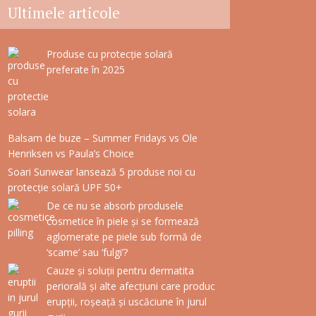
Ultimele articole
Produse cu protecție solară
preferate în 2025
Balsam de buze – Summer Fridays vs Ole
Henriksen vs Paula’s Choice
Soari Sunwear lansează 5 produse noi cu
protecție solară UPF 50+
De ce nu se absorb produsele
cosmetice în piele și se formează
aglomerate pe piele sub formă de
‘scame’ sau ‘fulgi’?
Cauze și soluții pentru dermatita
periorală și alte afecțiuni care produc
erupții, roșeață și uscăciune în jurul