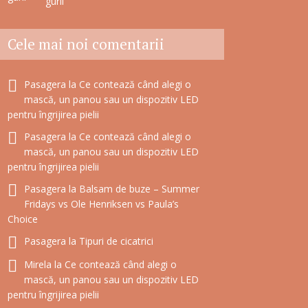
gurii
Cele mai noi comentarii
Pasagera
la
Ce contează când alegi o
mască, un panou sau un dispozitiv LED
pentru îngrijirea pielii
Pasagera
la
Ce contează când alegi o
mască, un panou sau un dispozitiv LED
pentru îngrijirea pielii
Pasagera
la
Balsam de buze – Summer
Fridays vs Ole Henriksen vs Paula’s
Choice
Pasagera
la
Tipuri de cicatrici
Mirela
la
Ce contează când alegi o
mască, un panou sau un dispozitiv LED
pentru îngrijirea pielii