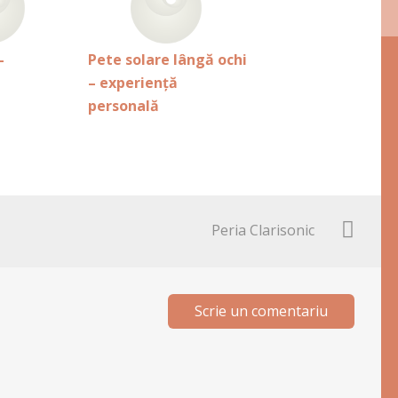
–
Pete solare lângă ochi
– experiență
personală
Peria Clarisonic
Scrie un comentariu