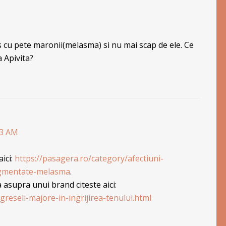
 cu pete maronii(melasma) si nu mai scap de ele. Ce
 Apivita?
53 AM
aici:
https://pasagera.ro/category/afectiuni-
igmentate-melasma
.
asupra unui brand citeste aici:
greseli-majore-in-ingrijirea-tenului.html