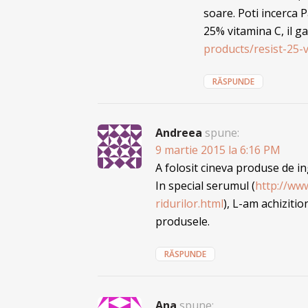
soare. Poti incerca 
25% vitamina C, il ga
products/resist-25-
RĂSPUNDE
Andreea
spune:
9 martie 2015 la 6:16 PM
A folosit cineva produse de in
In special serumul (
http://ww
ridurilor.html
), L-am achizitio
produsele.
RĂSPUNDE
Ana
spune: