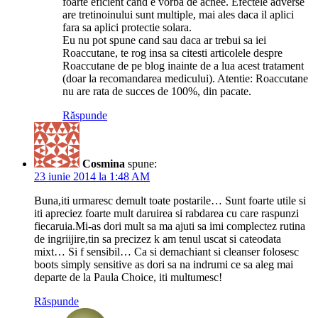
foarte eficient cand e vorba de acnee. Efectele adverse
are tretinoinului sunt multiple, mai ales daca il aplici
fara sa aplici protectie solara.
Eu nu pot spune cand sau daca ar trebui sa iei
Roaccutane, te rog insa sa citesti articolele despre
Roaccutane de pe blog inainte de a lua acest tratament
(doar la recomandarea medicului). Atentie: Roaccutane
nu are rata de succes de 100%, din pacate.
Răspunde
Cosmina
spune:
23 iunie 2014 la 1:48 AM
Buna,iti urmaresc demult toate postarile… Sunt foarte utile si
iti apreciez foarte mult daruirea si rabdarea cu care raspunzi
fiecaruia.Mi-as dori mult sa ma ajuti sa imi complectez rutina
de ingriijire,tin sa precizez k am tenul uscat si cateodata
mixt… Si f sensibil… Ca si demachiant si cleanser folosesc
boots simply sensitive as dori sa na indrumi ce sa aleg mai
departe de la Paula Choice, iti multumesc!
Răspunde