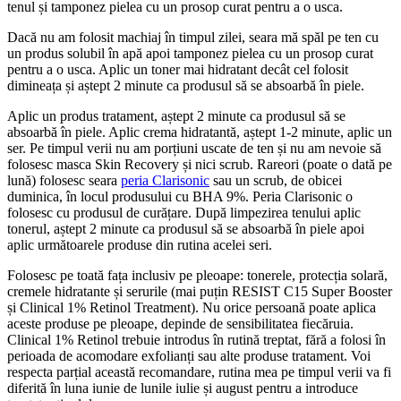
tenul și tamponez pielea cu un prosop curat pentru a o usca.
Dacă nu am folosit machiaj în timpul zilei, seara mă spăl pe ten cu
un produs solubil în apă apoi tamponez pielea cu un prosop curat
pentru a o usca. Aplic un toner mai hidratant decât cel folosit
dimineața și aștept 2 minute ca produsul să se absoarbă în piele.
Aplic un produs tratament, aștept 2 minute ca produsul să se
absoarbă în piele. Aplic crema hidratantă, aștept 1-2 minute, aplic un
ser. Pe timpul verii nu am porțiuni uscate de ten și nu am nevoie să
folosesc masca Skin Recovery și nici scrub. Rareori (poate o dată pe
lună) folosesc seara
peria Clarisonic
sau un scrub, de obicei
duminica, în locul produsului cu BHA 9%. Peria Clarisonic o
folosesc cu produsul de curățare. După limpezirea tenului aplic
tonerul, aștept 2 minute ca produsul să se absoarbă în piele apoi
aplic următoarele produse din rutina acelei seri.
Folosesc pe toată fața inclusiv pe pleoape: tonerele, protecția solară,
cremele hidratante și serurile (mai puțin RESIST C15 Super Booster
și Clinical 1% Retinol Treatment). Nu orice persoană poate aplica
aceste produse pe pleoape, depinde de sensibilitatea fiecăruia.
Clinical 1% Retinol trebuie introdus în rutină treptat, fără a folosi în
perioada de acomodare exfolianți sau alte produse tratament. Voi
respecta parțial această recomandare, rutina mea pe timpul verii va fi
diferită în luna iunie de lunile iulie și august pentru a introduce