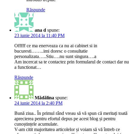
Răspunde
ana d
spune:
23 iunie 2014 la 11:40 PM
Offfff ce ma enerveaza ca nu ai cabinet si in
bucuresti……..imi doresc o consultatie
personalizata…..Stiu….nu sunt singura….a
Am incercat sa te contactez prin formularul de contact dar nu
a functionat…
Răspunde
Mădălina
spune:
24 iunie 2014 la 2:40 PM
Bună ziua.. În primul rând vreau să vă spun că meritați toată
aprecierea pentru efortul depus pe acest blog și pentru
cunoștințele acumulate.
V-am citit majoritatea articolelor și voiam să vă întreb ce