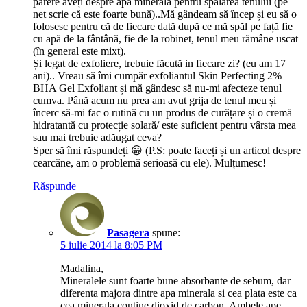
părere aveți despre apa minerală pentru spălarea tenului (pe
net scrie că este foarte bună)..Mă gândeam să încep și eu să o
folosesc pentru că de fiecare dată după ce mă spăl pe față fie
cu apă de la fântână, fie de la robinet, tenul meu rămâne uscat
(în general este mixt).
Și legat de exfoliere, trebuie făcută in fiecare zi? (eu am 17
ani).. Vreau să îmi cumpăr exfoliantul Skin Perfecting 2%
BHA Gel Exfoliant și mă gândesc să nu-mi afecteze tenul
cumva. Până acum nu prea am avut grija de tenul meu și
încerc să-mi fac o rutină cu un produs de curățare și o cremă
hidratantă cu protecție solară/ este suficient pentru vârsta mea
sau mai trebuie adăugat ceva?
Sper să îmi răspundeți 😀 (P.S: poate faceți și un articol despre
cearcăne, am o problemă serioasă cu ele). Mulțumesc!
Răspunde
Pasagera
spune:
5 iulie 2014 la 8:05 PM
Madalina,
Mineralele sunt foarte bune absorbante de sebum, dar
diferenta majora dintre apa minerala si cea plata este ca
cea minerala contine dioxid de carbon. Ambele ape