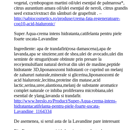
vegetal, cymbopogon martini oil/ulei esenţial de palmarosa*,
citrus aurantium amara oil/ulei esenţial de neroli, citrus grandis
seed extract/extract din sâmburi de grapefruit . –
http://sabiocosmetics.ro/produse/crema-fata-regeneratoare-
coq10-acid-hialuronic/
Super Aqua-crema intens hidratanta,catifelanta pentru piele
foarte uscata-Lavandine
Ingrediente: apa de trandafiri(rosa damascena),apa de
lavanda,apa se sinziene,unt de shea,ulei de avocado,ulei din
seminte de struguri(toate obtinute prin presare la
rece)emulsifiant natural derivat din ulei de masline,peptide
hidratante 3D,liponanozomi hidratanti ce cuprind un melanj
de zaharuri naturale,minerale si glicerina,liponanozomi de
acid hialuronic,lecitina,proteine din matase,acid
lactic,serina,uree,alantiona,melanj de substante aromatice
complet naturale ce inhiba proliferarea microbiana,ulei
esential de ylang,lavanda si trandafir.
http://www.breslo.ro/Product/Super-Aqua-crema-intens-
hidratantacatifelanta-pentru-piele-foarte-uscata-
Lavandine_1164334
De asemenea, si serul asta de la Lavandine pare interesant