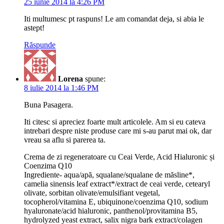
25 iunie 2014 la 4:26 PM
Iti multumesc pt raspuns! Le am comandat deja, si abia le
astept!
Răspunde
Lorena
spune:
8 iulie 2014 la 1:46 PM
Buna Pasagera.
Iti citesc si apreciez foarte mult articolele. Am si eu cateva
intrebari despre niste produse care mi s-au parut mai ok, dar
vreau sa aflu si parerea ta.
Crema de zi regeneratoare cu Ceai Verde, Acid Hialuronic și
Coenzima Q10
Ingrediente- aqua/apă, squalane/squalane de măsline*,
camelia sinensis leaf extract*/extract de ceai verde, cetearyl
olivate, sorbitan olivate/emulsifiant vegetal,
tocopherol/vitamina E, ubiquinone/coenzima Q10, sodium
hyaluronate/acid hialuronic, panthenol/provitamina B5,
hydrolyzed yeast extract, salix nigra bark extract/colagen