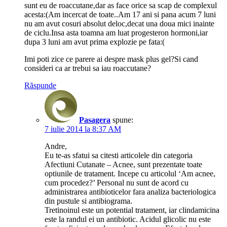
sunt eu de roaccutane,dar as face orice sa scap de complexul
acesta:(Am incercat de toate..Am 17 ani si pana acum 7 luni
nu am avut cosuri absolut deloc,decat una doua mici inainte
de ciclu.Insa asta toamna am luat progesteron hormoni,iar
dupa 3 luni am avut prima explozie pe fata:(
Imi poti zice ce parere ai despre mask plus gel?Si cand
consideri ca ar trebui sa iau roaccutane?
Răspunde
Pasagera
spune:
7 iulie 2014 la 8:37 AM
Andre,
Eu te-as sfatui sa citesti articolele din categoria
Afectiuni Cutanate – Acnee, sunt prezentate toate
optiunile de tratament. Incepe cu articolul ‘Am acnee,
cum procedez?’ Personal nu sunt de acord cu
administrarea antibioticelor fara analiza bacteriologica
din pustule si antibiograma.
Tretinoinul este un potential tratament, iar clindamicina
este la randul ei un antibiotic. Acidul glicolic nu este