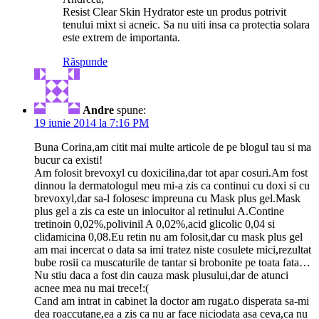
Resist Clear Skin Hydrator este un produs potrivit
tenului mixt si acneic. Sa nu uiti insa ca protectia solara
este extrem de importanta.
Răspunde
Andre
spune:
19 iunie 2014 la 7:16 PM
Buna Corina,am citit mai multe articole de pe blogul tau si ma
bucur ca existi!
Am folosit brevoxyl cu doxicilina,dar tot apar cosuri.Am fost
dinnou la dermatologul meu mi-a zis ca continui cu doxi si cu
brevoxyl,dar sa-l folosesc impreuna cu Mask plus gel.Mask
plus gel a zis ca este un inlocuitor al retinului A.Contine
tretinoin 0,02%,polivinil A 0,02%,acid glicolic 0,04 si
clidamicina 0,08.Eu retin nu am folosit,dar cu mask plus gel
am mai incercat o data sa imi tratez niste cosulete mici,rezultat
bube rosii ca muscaturile de tantar si brobonite pe toata fata…
Nu stiu daca a fost din cauza mask plusului,dar de atunci
acnee mea nu mai trece!:(
Cand am intrat in cabinet la doctor am rugat.o disperata sa-mi
dea roaccutane,ea a zis ca nu ar face niciodata asa ceva,ca nu