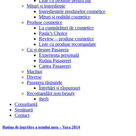
Liste cu produse pentru păr
Mituri și ingrediente
Ingredientele produselor cosmetice
Mituri şi realităţi cosmetice
Produse cosmetice
La cumpărături de cosmetice
Paula’s Choice
Review – produse cosmetice
Liste cu produse recomandate
Cu și despre Pasagera
Experienţa personală
Rutina Pasagerei
Cartea Pasagerei
Machiaj
Diverse
Pasagera răspunde
Întrebări și răspunsuri
Recomandări non-beauty
iherb
Consultanță
Seminarii
Contact
Rutina de îngrijire a tenului meu – Vara 2014