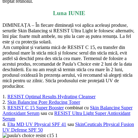
treptat retinolul.
Luna IUNIE
DIMINEAȚA – În fiecare dimineață voi aplica aceleași produse,
serurile Skin Balancing si RESIST Ultra Light le folosesc alternativ,
îmi plac foarte mult ambele, nu știu la care aș putea renunța. La fel
este și cu protecția solară.
Am cumpărat și varianta mică de RESIST C 15, eu transfer din
produsul mare în sticla mică și folosesc serul din sticla mică, evit
astfel să deschid prea des sticla cea mare. Termenul de folosire a
acestui produs, recomandat de Paula’s Choice este 2 luni de la data
deschiderii. Eu nu am reușit să termin sticla cea mare în 2 luni,
produsul oxidează în prezența aerului, vă recomand să alegeți sticla
mică pentru uz zilnic. Sticla produsului este protejată UV de
producător.
1.
RESIST Optimal Results Hydrating Cleanser
2.
Skin Balancing Pore Reducing Toner
3.
RESIST C 15 Super Booster
combinat cu
Skin Balancing Super
Antioxidant Serum
sau cu
RESIST Ultra Light Super Antioxidant
Serum
4.
Elta MD UV Physical SPF 41
sau
SkinCeuticals Physical Fusion
UV Defense SPF 50