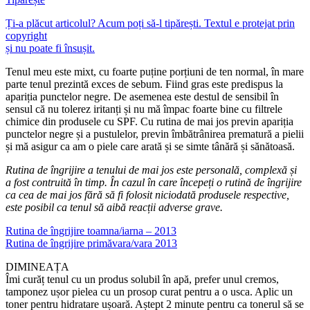
Ți-a plăcut articolul? Acum poți să-l tipărești. Textul e protejat prin
copyright
și nu poate fi însușit.
Tenul meu este mixt, cu foarte puține porțiuni de ten normal, în mare
parte tenul prezintă exces de sebum. Fiind gras este predispus la
apariția punctelor negre. De asemenea este destul de sensibil în
sensul că nu tolerez iritanți și nu mă împac foarte bine cu filtrele
chimice din produsele cu SPF. Cu rutina de mai jos previn apariția
punctelor negre și a pustulelor, previn îmbătrânirea prematură a pielii
și mă asigur ca am o piele care arată și se simte tânără și sănătoasă.
Rutina de îngrijire a tenului de mai jos este personală, complexă și
a fost contruită în timp. În cazul în care începeți o rutină de îngrijire
ca cea de mai jos fără să fi folosit niciodată produsele respective,
este posibil ca tenul să aibă reacții adverse grave.
Rutina de îngrijire toamna/iarna – 2013
Rutina de îngrijire primăvara/vara 2013
DIMINEAȚA
Îmi curăț tenul cu un produs solubil în apă, prefer unul cremos,
tamponez ușor pielea cu un prosop curat pentru a o usca. Aplic un
toner pentru hidratare ușoară. Aștept 2 minute pentru ca tonerul să se