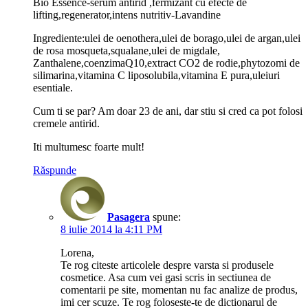
Bio Essence-serum antirid ,fermizant cu efecte de
lifting,regenerator,intens nutritiv-Lavandine
Ingrediente:ulei de oenothera,ulei de borago,ulei de argan,ulei
de rosa mosqueta,squalane,ulei de migdale,
Zanthalene,coenzimaQ10,extract CO2 de rodie,phytozomi de
silimarina,vitamina C liposolubila,vitamina E pura,uleiuri
esentiale.
Cum ti se par? Am doar 23 de ani, dar stiu si cred ca pot folosi
cremele antirid.
Iti multumesc foarte mult!
Răspunde
Pasagera
spune:
8 iulie 2014 la 4:11 PM
Lorena,
Te rog citeste articolele despre varsta si produsele
cosmetice. Asa cum vei gasi scris in sectiunea de
comentarii pe site, momentan nu fac analize de produs,
imi cer scuze. Te rog foloseste-te de dictionarul de