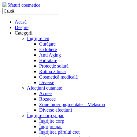
Acasă
Despre
Categorii
Îngrijire ten
Curăţare
Exfoliere
Anti Aging
Hidratare
Protecţie solară
Rutina zilnică
Cosmetică medicală
Diverse
Afecţiuni cutanate
Acnee
Rozacee
Zone hiper pigmentate – Melasmă
Diverse afecțiuni
Îngrijire corp și păr
Îngrijire corp
Îngrijire păr
Îngrijirea părului creț