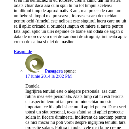
si eu ma demachez si eu folosesc crema zilnic dar nu atatea
odata chiar daca asa cum spui tu nu tot timpul aceleasi
in ultimul timp de aproximativ 3 ani, mai precis de cand am
un bebe si timpul ma preseaza , folosesc seara demachiant
pentru ochi (rimelul este nelipsit este singurul lucru care nu uit
sa il aplic oricand si oriunde) ,sapun cu miere si tarate pentru
fata ,apoi aplic un ulei depinde ce toane am odata de argan o
data de morcov sau ulei de samburi de struguri,dimineata aplic
crema de catina si ulei de masline
Răspunde
Pasagera
spune:
17 iunie 2014 la 2:02 PM
Daniela,
Ingrijirea tenului este o alegere personala, asa cum
rutina mea este personala. Atata timp cat tu esti fericita
cu aspectul tenului tau pentru mine chiar nu este
important ce iti aplici si ce nu iti aplici pe ten. Daca vrei
totusi un sfat personal, te-as sfatui sa iti aplici protectie
solara in fiecare dimineata, indiferent de anotimp pentru
ca nici macar nu poti vorbi despre ingrijirea tenului fara
protectie solara. Poti sa iti aplici cele mai bune creme