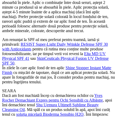
absoarbă în piele. Aplic o combinație între două seruri, aștept 2
minute ca produsul să se absoarbă în piele. Aplic protecția solară,
aștept 4-5 minute înainte de a aplica machiaj (dacă îmi aplic
machiaj). Prefer protecție solară colorată în locul fondului de ten,
rareori aplic pudră și extrem de rar aplic fond de ten. În această
perioadă folosesc alternativ două produse pentru protecție solară,
ambele minerale, colorate, descoperite anul trecut.
Am renunțat la SPF-ul meu preferat pentru toamnă, iarnă și
primăvară:
RESIST Super-Light Daily Wrinkle Defense SPF 30
with Antioxidants
pentru că rutina mea conține multe produse
fotosensibilizante, iar pe timpul verii voi reveni la
Elta MD UV
Physical SPF 41
sau
SkinCeuticals Physical Fusion UV Defense
SPF 50
.
În zilele în care aplic fond de ten aplic
Shine Stopper Instant Matte
Finish
cu mișcări de tapotare, după ce am aplicat protecția solară. Nu
apare în fotografiile de mai jos, îl consider produs pentru machiaj, nu
pentru îngrijirea tenului.
SEARA
Dacă am fost machiată încep cu demachierea ochilor cu
Yves
Rocher Demachiant Expres pentru Ochi Sensibili cu Albăstre
, apoi
îmi demachiez tenul
Shu Uemura Ultime8 Sublime Beauty
Cleansing Oil
. Mă spăl cu un produs solubil în apă, apoi îmi curăț
tenul cu
soluția micelară Bioderma Sensibio H2O
. Îmi limpezesc