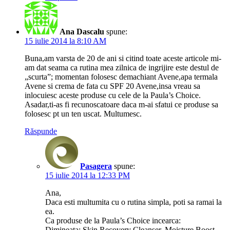
Ana Dascalu
spune:
15 iulie 2014 la 8:10 AM
Buna,am varsta de 20 de ani si citind toate aceste articole mi-
am dat seama ca rutina mea zilnica de ingrijire este destul de
„scurta”; momentan folosesc demachiant Avene,apa termala
Avene si crema de fata cu SPF 20 Avene,insa vreau sa
inlocuiesc aceste produse cu cele de la Paula’s Choice.
Asadar,ti-as fi recunoscatoare daca m-ai sfatui ce produse sa
folosesc pt un ten uscat. Multumesc.
Răspunde
Pasagera
spune:
15 iulie 2014 la 12:33 PM
Ana,
Daca esti multumita cu o rutina simpla, poti sa ramai la
ea.
Ca produse de la Paula’s Choice incearca:
Dimineata: Skin Recovery Cleanser, Moisture Boost