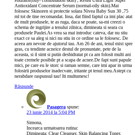
Hidrator(oily- combination skin) , Resist Ultra Light Super
Antioxidant Concentrate Serum (normal-oily skin).Mai
folosesc Skinoren si protectie solara Nivea Baby Sun 30 ,75
ml tot de tine recomandat. Insa, dat fiind faptul ca imi plac atat
de mult produsele, te as ruga, daca se poate, sa-mi creezi o
schema de ingrijire a tenului zilnica, dimineata si seara cu
produsele Paulei.As vrea sa mai introduc cateva, dar nu stiu
exact ce sa aleg si nici nu stiu in ce ordine sa le folosesc. De
aceea am nevoie de ajutorul tau. Am 26 de ani, tenul mixt spre
gras, cu tendinte acneice destul de pronuntate, pete de la
aceasta, si il simt si putin deshidratat pt ca am folosit multi ani
toate cremele posibile pt a scapa de acnee.De fapt sunt papule
mici, pe care eu le storc si raman semne, care imi apar in urma
folosirii produselor inadecvate, iritante pt tenul meu.Astept cu
nerabdare raspunsul tau! Iti multumesc!
Răspunde
Pasagera
spune:
23 iunie 2014 la 5:04 PM
Simona,
Incearca urmatoarea rutina:
Dimineata: Clear Cleanser, Skin Balancing Toner,