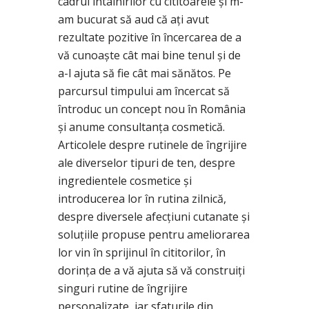
cadrul întâlnirilor cu cititoarele și m-
am bucurat să aud că ați avut
rezultate pozitive în încercarea de a
vă cunoaște cât mai bine tenul și de
a-l ajuta să fie cât mai sănătos. Pe
parcursul timpului am încercat să
întroduc un concept nou în România
și anume consultanța cosmetică.
Articolele despre rutinele de îngrijire
ale diverselor tipuri de ten, despre
ingredientele cosmetice și
introducerea lor în rutina zilnică,
despre diversele afecțiuni cutanate și
soluțiile propuse pentru ameliorarea
lor vin în sprijinul în cititorilor, în
dorința de a vă ajuta să vă construiți
singuri rutine de îngrijire
personalizate, iar sfaturile din