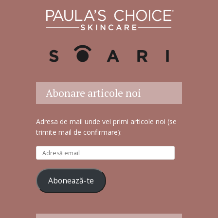
Abonare articole noi
Adresa de mail unde vei primi articole noi (se
trimite mail de confirmare):
A
d
r
Abonează-te
e
s
ă
e