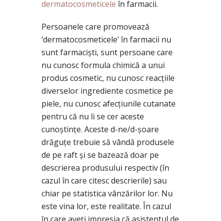
dermatocosmeticele
în farmacii.
Persoanele care promovează
‘dermatocosmeticele’ în farmacii nu
sunt farmaciști, sunt persoane care
nu cunosc formula chimică a unui
produs cosmetic, nu cunosc reacțiile
diverselor ingrediente cosmetice pe
piele, nu cunosc afecțiunile cutanate
pentru că nu li se cer aceste
cunoștințe. Aceste d-ne/d-șoare
drăguțe trebuie să vândă produsele
de pe raft și se bazează doar pe
descrierea produsului respectiv (în
cazul în care citesc descrierile) sau
chiar pe statistica vânzărilor lor. Nu
este vina lor, este realitate. În cazul
în care aveți impresia că asistentul de