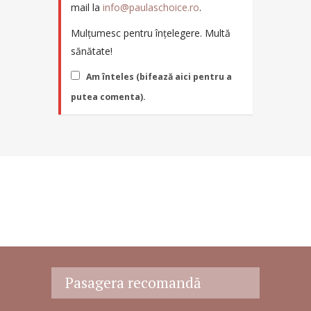
mail la
info@paulaschoice.ro
.
Mulțumesc pentru înțelegere. Multă
sănătate!
Am înteles (bifează aici pentru a
putea comenta).
Pasagera recomandă