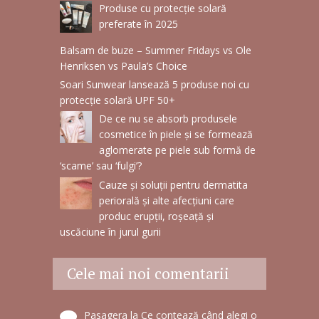
Produse cu protecție solară
preferate în 2025
Balsam de buze – Summer Fridays vs Ole
Henriksen vs Paula’s Choice
Soari Sunwear lansează 5 produse noi cu
protecție solară UPF 50+
De ce nu se absorb produsele
cosmetice în piele și se formează
aglomerate pe piele sub formă de
‘scame’ sau ‘fulgi’?
Cauze și soluții pentru dermatita
periorală și alte afecțiuni care
produc erupții, roșeață și
uscăciune în jurul gurii
Cele mai noi comentarii
Pasagera
la
Ce contează când alegi o