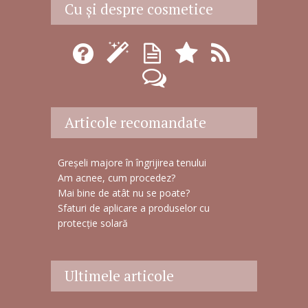
Cu şi despre cosmetice
m
a
i
l
Articole recomandate
Greșeli majore în îngrijirea tenului
Am acnee, cum procedez?
Mai bine de atât nu se poate?
Sfaturi de aplicare a produselor cu
protecție solară
Ultimele articole