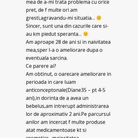
mea de a-mi trata problema cu orice
pret, de f multe ori am
gresti,agravandu-mi situatia…
Sincer, sunt una din cazurile care si-
au km piedut speranta…
Am aproape 28 de ani si in naivitatea
mea,sper l-a o ameliorare dupa o
eventuala sarcina.
Ce parere ai?
Am obtinut, o oarecare ameliorare in
perioada in care luam
anticonceptonale(Diane35 – pt 4-5
ani),in dorinta de a avea un
bebelus,am intrerupt administrarea
lor de aproximativ 2 ani.Pe parcursul
anilor am incercat f multe produse
atat medicamentoase kt si
cosmetice…majoritatea