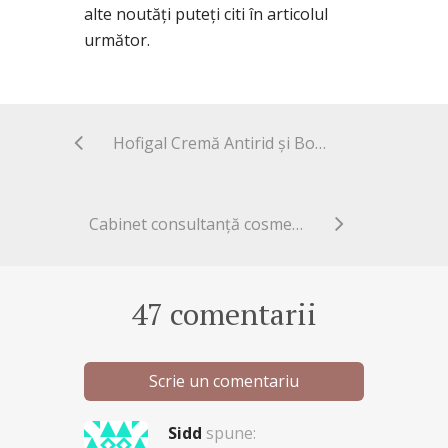
alte noutăți puteți citi în articolul
următor.
Hofigal Cremă Antirid și Boots Baby Sensitive Moisturising Head to Toe Wash
Cabinet consultanță cosmetică
47 comentarii
Scrie un comentariu
Sidd
spune: